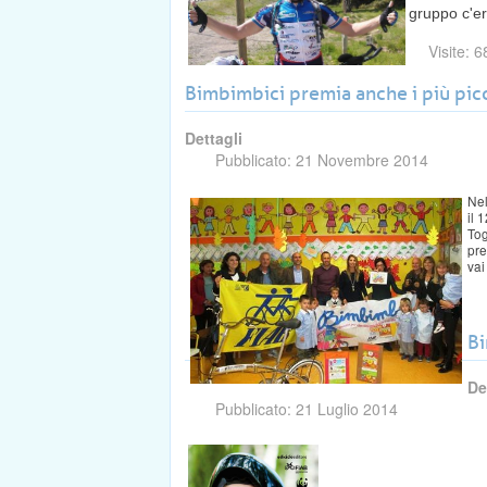
gruppo c'er
Visite: 
Bimbimbici premia anche i più picc
Dettagli
Pubblicato: 21 Novembre 2014
Nel
il 
Tog
pre
vai
Bi
De
Pubblicato: 21 Luglio 2014