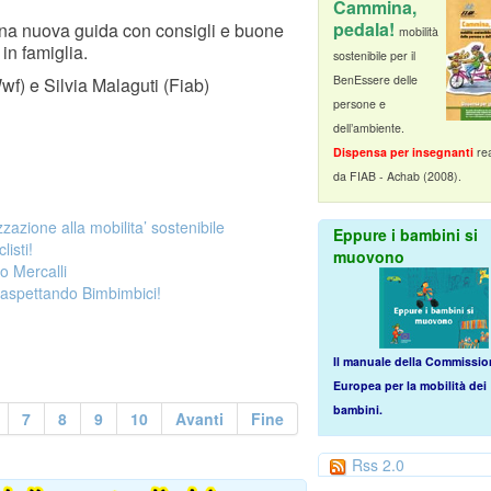
Cammina,
pedala!
una nuova guida con consigli e buone
mobilità
in famiglia.
sostenibile per il
BenEssere delle
wf) e Silvia Malaguti (Fiab)
persone e
dell’ambiente.
Dispensa per insegnanti
rea
da FIAB - Achab (2008).
zzazione alla mobilita’ sostenibile
Eppure i bambini si
isti!
muovono
eo Mercalli
. aspettando Bimbimbici!
Il manuale della Commissio
Europea per la mobilità dei
bambini
.
7
8
9
10
Avanti
Fine
Rss 2.0