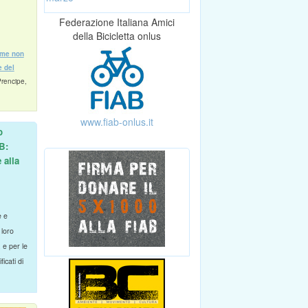
Federazione Italiana Amici
della Bicicletta onlus
ome non
e del
Prencipe,
www.fiab-onlus.it
o
B:
 alla
e e
 loro
, e per le
icati di