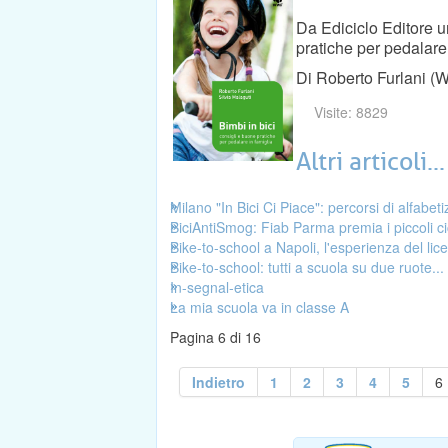
Da Ediciclo Editore 
pratiche per pedalare 
Di Roberto Furlani (W
Visite: 8829
Altri articoli...
Milano "In Bici Ci Piace": percorsi di alfabeti
BiciAntiSmog: Fiab Parma premia i piccoli cicl
Bike-to-school a Napoli, l'esperienza del lic
Bike-to-school: tutti a scuola su due ruote..
In-segnal-etica
La mia scuola va in classe A
Pagina 6 di 16
Indietro
1
2
3
4
5
6