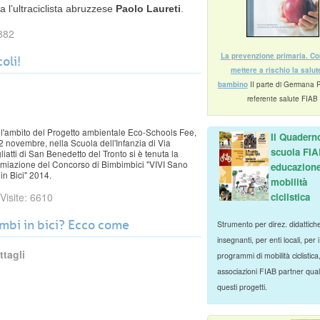
a l’ultraciclista abruzzese
Paolo Laureti
.
6882
La prevenzione primaria. C
oli!
mettere a rischio la salut
bambino
II parte di Germana 
referente salute FIAB
l'ambito del Progetto ambientale Eco-Schools Fee,
Il Quadern
12 novembre, nella Scuola dell'Infanzia di Via
scuola FIA
liatti di San Benedetto del Tronto si è tenuta la
miazione del Concorso di Bimbimbici "VIVI Sano
educazione
 in Bici" 2014.
mobilità
ciclistica
Visite: 6610
mbi in bici? Ecco come
Strumento per direz. didattich
insegnanti, per enti locali, per i
ttagli
programmi di mobilità ciclistica
associazioni FIAB partner qualif
questi progetti.