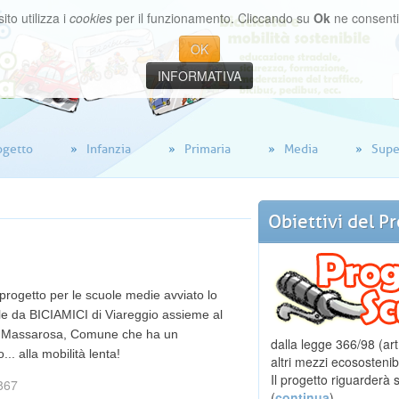
ito utilizza i
cookies
per il funzionamento. Cliccando su
Ok
ne consenti l
OK
INFORMATIVA
ogetto
Infanzia
Primaria
Media
Supe
Obiettivi
del
Pr
 progetto per le scuole medie avviato lo
ile da BICIAMICI di Viareggio assieme
al
 Massarosa, Comune che ha un
dalla legge 366/98 (art.
.. alla mobilità lenta!
altri mezzi ecosostenibi
Il progetto riguarderà s
5867
(
continua
)