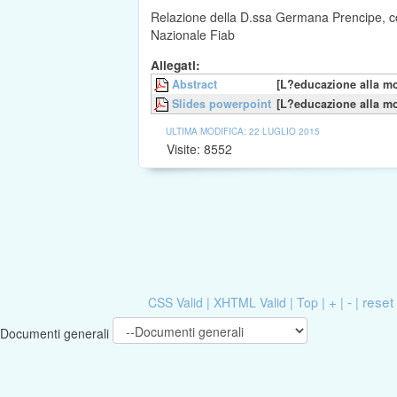
Relazione della D.ssa Germana Prencipe, con
Nazionale Fiab
Allegati:
Abstract
[L?educazione alla mo
Slides powerpoint
[L?educazione alla mo
ULTIMA MODIFICA: 22 LUGLIO 2015
Visite: 8552
Via
+
-
reset
CSS Valid
|
XHTML Valid
|
Top
|
|
|
Documenti generali