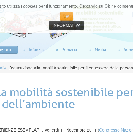
ito utilizza i
cookies
per il funzionamento. Cliccando su
Ok
ne consenti l
OK
INFORMATIVA
ogetto
Infanzia
Primaria
Media
Supe
ali
L’educazione alla mobilità sostenibile per il benessere delle perso
a mobilità sostenibile pe
 dell’ambiente
RIENZE ESEMPLARI", Venerdì 11 Novembre 2011 (
Congresso Naziona