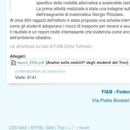
specifico della mobilità alternativa e sostenibile (se
La prima attività realizzata è stata una indagine sul
dell'insegnante di matematica Giorgio Pizzolato.
Ai circa 900 ragazzi dell’istituto è stata proposta una scheda-inte
come gli studenti adoperano i mezzi di trasporto per recarsi a scu
Il risultato è un report molto interessante che evidenzia come anch
dell’ambiente cittadino.
vai all'articolo sul sito di FIAB Schio Tuttinbici
Allegati:
report_EGS.pdf
[Analisi sulla mobilit? degli studenti del Tron]
ULTIMA MODIFICA: 22 LUGLIO 2015
Visite: 8141
FIAB - Federa
Via Pietro Borsieri, 
+
-
reset
CSS Valid
|
XHTML Valid
|
Top
|
|
|